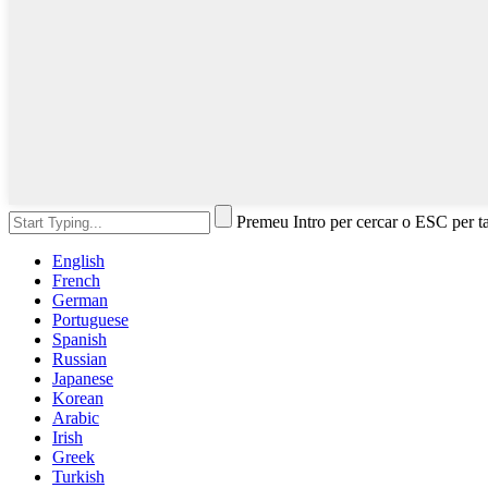
Premeu Intro per cercar o ESC per t
English
French
German
Portuguese
Spanish
Russian
Japanese
Korean
Arabic
Irish
Greek
Turkish