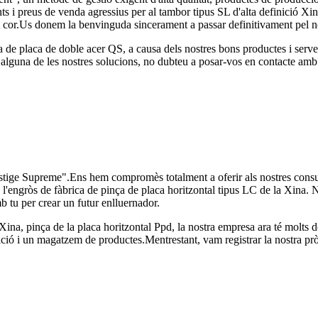
nts i preus de venda agressius per al tambor tipus SL d'alta definició X
tot cor.Us donem la benvinguda sincerament a passar definitivament pel no
 de placa de doble acer QS, a causa dels nostres bons productes i serveis
a alguna de les nostres solucions, no dubteu a posar-vos en contacte am
estige Supreme".Ens hem compromès totalment a oferir als nostres consu
a l'engròs de fàbrica de pinça de placa horitzontal tipus LC de la Xina. N
b tu per crear un futur enlluernador.
 Xina, pinça de la placa horitzontal Ppd, la nostra empresa ara té molts 
ó i un magatzem de productes.Mentrestant, vam registrar la nostra pròp