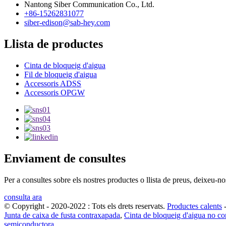
Nantong Siber Communication Co., Ltd.
+86-15262831077
siber-edison@sab-hey.com
Llista de productes
Cinta de bloqueig d'aigua
Fil de bloqueig d'aigua
Accessoris ADSS
Accessoris OPGW
Enviament de consultes
Per a consultes sobre els nostres productes o llista de preus, deixeu-n
consulta ara
© Copyright - 2020-2022 : Tots els drets reservats.
Productes calents
Junta de caixa de fusta contraxapada
,
Cinta de bloqueig d'aigua no c
semiconductora
,