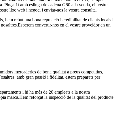
ina. Pinça 1t amb eslinga de cadena G80 a la venda, el nostre
stre lloc web i negoci i enviar-nos la vostra consulta.
, hem rebut una bona reputació i credibilitat de clients locals i
b nosaltres.Esperem convertir-nos en el vostre proveïdor en un
midors mercaderies de bona qualitat a preus competitius,
osaltres, amb gran passió i fidelitat, estem preparats per
departaments i hi ha més de 20 empleats a la nostra
ia marca.Hem reforçat la inspecció de la qualitat del producte.