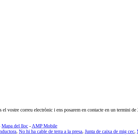
os el vostre correu electrònic i ens posarem en contacte en un termini de
-
Mapa del lloc
-
AMP Mobile
onductora
,
No hi ha cable de terra a la presa
,
Junta de caixa de mig cec
,