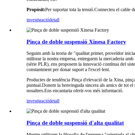
Propòsit:
Per suportar tota la tensió.Connecteu el cable de
investigació
detall
Pinça de doble suspensió Xinesa Factory
Seguim amb la teoria de "qualitat primer, proveïdor inicia
millorar la nostra empresa, entreguem la mercaderia amb el
(sèrie PLR), ens proposem la innovació contínua del sistem
constantment per donar suport a l'excel·lent.
Productes de tendència Pinça d'elevació de la Xina, pinça 
puntual.Donem la benvinguda sincera als amics de tot el m
nosaltres.Ens encantaria oferir-vos més informació.
investigació
detall
Pinça de doble suspensió d'alta qualitat
Mentre utilitzem la filosofia de l'empresa "orientada al 