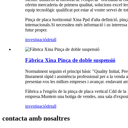
oferim mercaderia de primera qualitat, solucions excel·le
equip tecnològic qualificat pot estar al vostre servei de 
Pinça de placa horitzontal Xina Ppd d'alta definició, pinça
internacionals.Si necessiteu més informació i us interess
futur proper.
investigació
detall
Fàbrica Xina Pinça de doble suspensió
Normalment seguim el principi bàsic "Quality Initial, Pr
lliurament ràpid i assistència professional per a la venda 
presentar-vos les millors empreses i avançar. endavant am
Fàbrica a l'engròs de la pinça de placa vertical Cdd de la
empresa.Muntem una botiga de vendes, una sala d'exposici
investigació
detall
contacta amb nosaltres