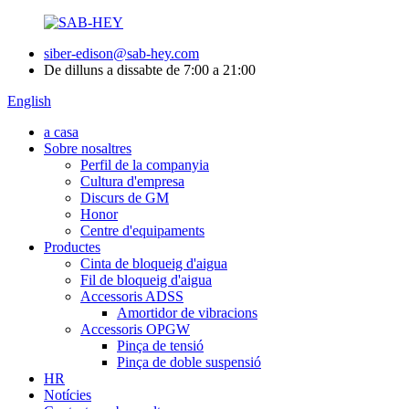
siber-edison@sab-hey.com
De dilluns a dissabte de 7:00 a 21:00
English
a casa
Sobre nosaltres
Perfil de la companyia
Cultura d'empresa
Discurs de GM
Honor
Centre d'equipaments
Productes
Cinta de bloqueig d'aigua
Fil de bloqueig d'aigua
Accessoris ADSS
Amortidor de vibracions
Accessoris OPGW
Pinça de tensió
Pinça de doble suspensió
HR
Notícies