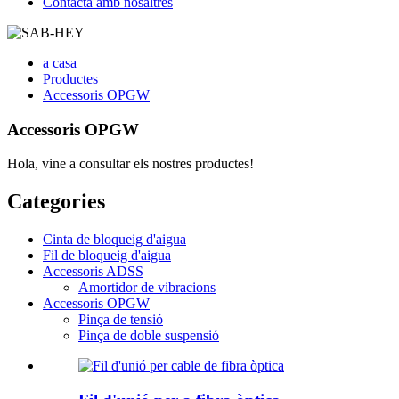
Contacta amb nosaltres
a casa
Productes
Accessoris OPGW
Accessoris OPGW
Hola, vine a consultar els nostres productes!
Categories
Cinta de bloqueig d'aigua
Fil de bloqueig d'aigua
Accessoris ADSS
Amortidor de vibracions
Accessoris OPGW
Pinça de tensió
Pinça de doble suspensió