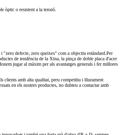
e òptic o resistent a la tensió.
ió i "zero defecte, zero queixes" com a objectiu estàndard.Per
oductes de tendència de la Xina, la pinça de doble placa d'acer
 donem jugar al màxim per als avantatges generals i fer millores
s clients amb alta qualitat, preu competitiu i lliurament
essats en els nostres productes, no dubteu a contactar amb
ció innovadors i també una forta mà d'obra d'R + D, sempre