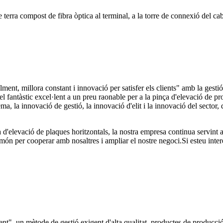
 terra compost de fibra òptica al terminal, a la torre de connexió del cabl
lment, millora constant i innovació per satisfer els clients" amb la gest
 fantàstic excel·lent a un preu raonable per a la pinça d'elevació de pr
a, la innovació de gestió, la innovació d'elit i la innovació del sector,
d'elevació de plaques horitzontals, la nostra empresa continua servint al
ón per cooperar amb nosaltres i ampliar el nostre negoci.Si esteu inter
client", un mètode de gestió exigent d'alta qualitat, productes de produc