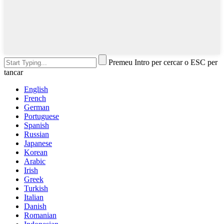
Premeu Intro per cercar o ESC per
tancar
English
French
German
Portuguese
Spanish
Russian
Japanese
Korean
Arabic
Irish
Greek
Turkish
Italian
Danish
Romanian