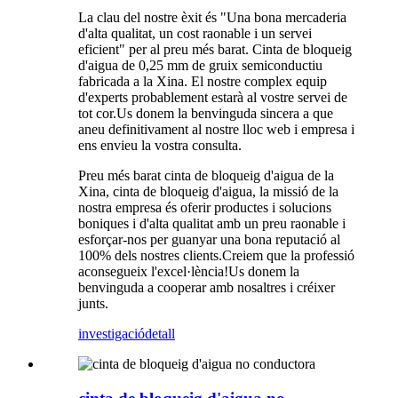
La clau del nostre èxit és "Una bona mercaderia
d'alta qualitat, un cost raonable i un servei
eficient" per al preu més barat. Cinta de bloqueig
d'aigua de 0,25 mm de gruix semiconductiu
fabricada a la Xina. El nostre complex equip
d'experts probablement estarà al vostre servei de
tot cor.Us donem la benvinguda sincera a que
aneu definitivament al nostre lloc web i empresa i
ens envieu la vostra consulta.
Preu més barat cinta de bloqueig d'aigua de la
Xina, cinta de bloqueig d'aigua, la missió de la
nostra empresa és oferir productes i solucions
boniques i d'alta qualitat amb un preu raonable i
esforçar-nos per guanyar una bona reputació al
100% dels nostres clients.Creiem que la professió
aconsegueix l'excel·lència!Us donem la
benvinguda a cooperar amb nosaltres i créixer
junts.
investigació
detall