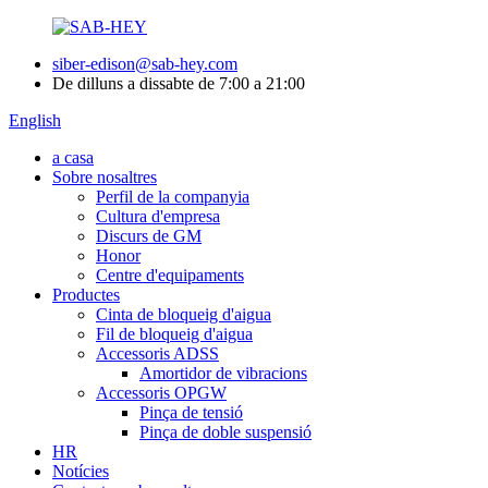
siber-edison@sab-hey.com
De dilluns a dissabte de 7:00 a 21:00
English
a casa
Sobre nosaltres
Perfil de la companyia
Cultura d'empresa
Discurs de GM
Honor
Centre d'equipaments
Productes
Cinta de bloqueig d'aigua
Fil de bloqueig d'aigua
Accessoris ADSS
Amortidor de vibracions
Accessoris OPGW
Pinça de tensió
Pinça de doble suspensió
HR
Notícies