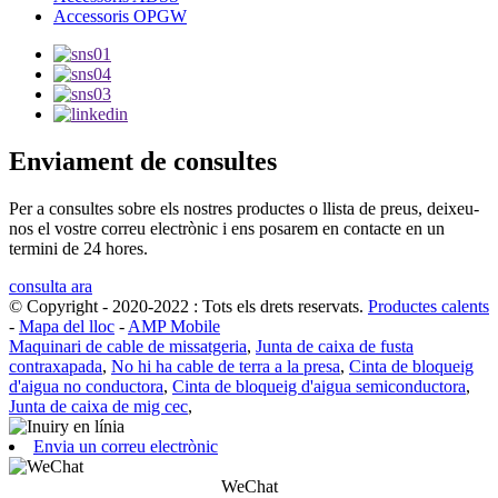
Accessoris OPGW
Enviament de consultes
Per a consultes sobre els nostres productes o llista de preus, deixeu-
nos el vostre correu electrònic i ens posarem en contacte en un
termini de 24 hores.
consulta ara
© Copyright - 2020-2022 : Tots els drets reservats.
Productes calents
-
Mapa del lloc
-
AMP Mobile
Maquinari de cable de missatgeria
,
Junta de caixa de fusta
contraxapada
,
No hi ha cable de terra a la presa
,
Cinta de bloqueig
d'aigua no conductora
,
Cinta de bloqueig d'aigua semiconductora
,
Junta de caixa de mig cec
,
Envia un correu electrònic
WeChat