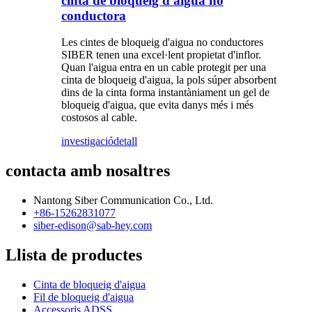
cinta de bloqueig d'aigua no
conductora
Les cintes de bloqueig d'aigua no conductores
SIBER tenen una excel·lent propietat d'inflor.
Quan l'aigua entra en un cable protegit per una
cinta de bloqueig d'aigua, la pols súper absorbent
dins de la cinta forma instantàniament un gel de
bloqueig d'aigua, que evita danys més i més
costosos al cable.
investigació
detall
contacta amb nosaltres
Nantong Siber Communication Co., Ltd.
+86-15262831077
siber-edison@sab-hey.com
Llista de productes
Cinta de bloqueig d'aigua
Fil de bloqueig d'aigua
Accessoris ADSS