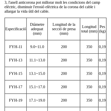
3, l'anell anticorona pot millorar molt les condicions del camp
elèctric, disminuir l'erosió elèctrica de la corona del cable i
allargar la vida útil del cable.
Diàmetre
Longitud de la
Longitud
Pes
Especificació
adequat
secció de presa
total (mm)
(kg)
(mm)
(mm)
FYH-11
9.0~11.0
200
350
0,19
FYH-13
11.1~13.0
200
350
0,19
FYH-15
13.1~15.0
200
350
0,19
FYH-17
15.1~17.0
200
350
0,19
FYH-19
17.1~19.0
200
350
0,19