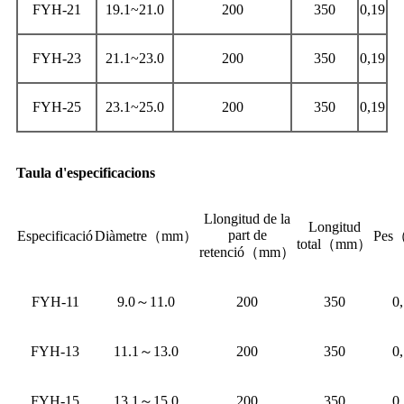
FYH-21
19.1~21.0
200
350
0,19
FYH-23
21.1~23.0
200
350
0,19
FYH-25
23.1~25.0
200
350
0,19
Taula d'especificacions
L
longitud de la
Longitud
part de
Especificació
Diàmetre
（
mm
）
Pes
total
（
mm
）
retenció
（
mm
）
FYH-11
9.0
～
11.0
200
350
0
FYH-13
11.1
～
13.0
200
350
0
FYH-15
13.1
～
15.0
200
350
0