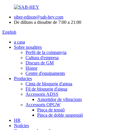
siber-edison@sab-hey.com
De dilluns a dissabte de 7:00 a 21:00
English
a casa
Sobre nosaltres
Perfil de la companyia
Cultura d'empresa
Discurs de GM
Honor
Centre d'equipaments
Productes
Cinta de bloqueig d'aigua
Fil de bloqueig d'aigua
Accessoris ADSS
Amortidor de vibracions
Accessoris OPGW
Pinça de tensió
Pinça de doble suspensió
HR
Notícies