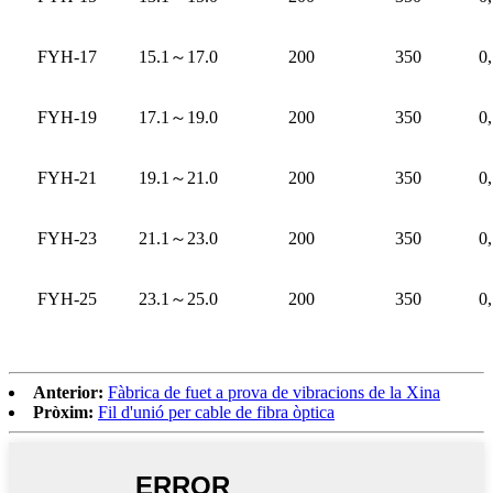
FYH-17
15.1
～
17.0
200
350
0
FYH-19
17.1
～
19.0
200
350
0
FYH-21
19.1
～
21.0
200
350
0
FYH-23
21.1
～
23.0
200
350
0
FYH-25
23.1
～
25.0
200
350
0
Anterior:
Fàbrica de fuet a prova de vibracions de la Xina
Pròxim:
Fil d'unió per cable de fibra òptica