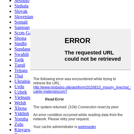
Sesotho
Sinhala
Slovak
Slovenian
Somali
Samoan
Scots Gaelic
Shona
Sindhi
Sundanese
Swahili
Tajik
Tamil
Telugu
Thai
Ukrainian
Urdu
Uzbek
Vietnamese
Welsh
Xhosa
Yiddish
Yoruba
Zulu
Kinyarwanda