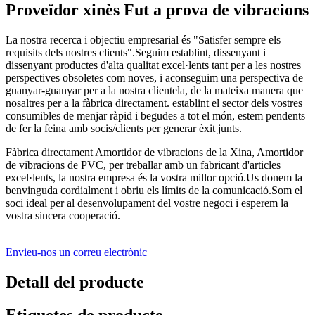
Proveïdor xinès Fut a prova de vibracions
La nostra recerca i objectiu empresarial és "Satisfer sempre els
requisits dels nostres clients".Seguim establint, dissenyant i
dissenyant productes d'alta qualitat excel·lents tant per a les nostres
perspectives obsoletes com noves, i aconseguim una perspectiva de
guanyar-guanyar per a la nostra clientela, de la mateixa manera que
nosaltres per a la fàbrica directament. establint el sector dels vostres
consumibles de menjar ràpid i begudes a tot el món, estem pendents
de fer la feina amb socis/clients per generar èxit junts.
Fàbrica directament Amortidor de vibracions de la Xina, Amortidor
de vibracions de PVC, per treballar amb un fabricant d'articles
excel·lents, la nostra empresa és la vostra millor opció.Us donem la
benvinguda cordialment i obriu els límits de la comunicació.Som el
soci ideal per al desenvolupament del vostre negoci i esperem la
vostra sincera cooperació.
Envieu-nos un correu electrònic
Detall del producte