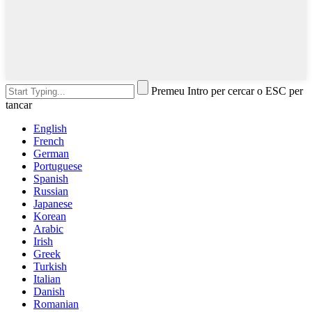
Premeu Intro per cercar o ESC per
tancar
English
French
German
Portuguese
Spanish
Russian
Japanese
Korean
Arabic
Irish
Greek
Turkish
Italian
Danish
Romanian