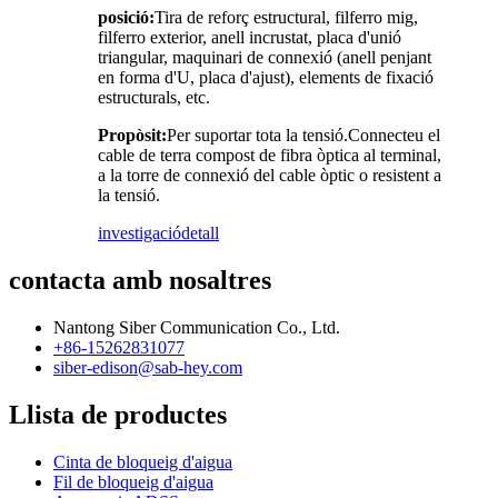
posició:
Tira de reforç estructural, filferro mig,
filferro exterior, anell incrustat, placa d'unió
triangular, maquinari de connexió (anell penjant
en forma d'U, placa d'ajust), elements de fixació
estructurals, etc.
Propòsit:
Per suportar tota la tensió.Connecteu el
cable de terra compost de fibra òptica al terminal,
a la torre de connexió del cable òptic o resistent a
la tensió.
investigació
detall
contacta amb nosaltres
Nantong Siber Communication Co., Ltd.
+86-15262831077
siber-edison@sab-hey.com
Llista de productes
Cinta de bloqueig d'aigua
Fil de bloqueig d'aigua