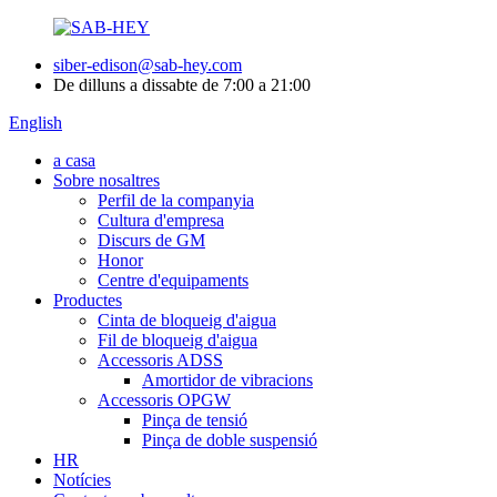
siber-edison@sab-hey.com
De dilluns a dissabte de 7:00 a 21:00
English
a casa
Sobre nosaltres
Perfil de la companyia
Cultura d'empresa
Discurs de GM
Honor
Centre d'equipaments
Productes
Cinta de bloqueig d'aigua
Fil de bloqueig d'aigua
Accessoris ADSS
Amortidor de vibracions
Accessoris OPGW
Pinça de tensió
Pinça de doble suspensió
HR
Notícies