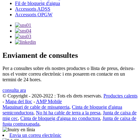
Fil de bloqueig d'aigua
Accessoris ADSS
Accessoris OPGW
Enviament de consultes
Per a consultes sobre els nostres productes o llista de preus, deixeu-
nos el vostre correu electrònic i ens posarem en contacte en un
termini de 24 hores.
consulta ara
© Copyright - 2020-2022 : Tots els drets reservats.
Productes calents
-
Mapa del lloc
-
AMP Mobile
Maquinari de cable de missatgeria
,
Cinta de bloqueig d'aigua
semiconductora
,
No hi ha cable de terra a la presa
,
Junta de caixa de
mig cec
,
Cinta de bloqueig d'aigua no conductora
,
Junta de caixa de
fusta contraxapada
,
Envia un correu electrònic