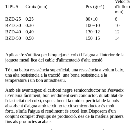
Velocita
TIPUS
Gruix (mm)
Pes (g/㎡)
d'inflor
min)
BZD-25
0,25
80+10
6
BZD-30
0.30
100+10
10
BZD-40
0,40
130+12
12
BZD-50
0,50
150+15
14
Aplicació: s'utilitza per bloquejar el coixí i l'aigua a l'interior de la
jaqueta metàl·lica del cable d'alimentació d'alta tensió.
Té una baixa resistència superficial, una resistència a volum baix,
una alta resistència a la tracció, una bona resistència a la
temperatura i un bon antiadhesiu.
Amb els avantatges: el carboni negre semiconductor no s'esvaeix
i s'enlaira fàcilment, bon rendiment semiconductor, durabilitat de
l'elasticitat del coixí, especialment la unió superficial de la pols
absorbent d'aigua amb teixit no teixit semiconductor és molt
forta, s'infla l'aigua el rendiment és excel·lent.Disposem d'un
conjunt complet d'equips de producció, des de la matèria primera
fins als productes acabats.