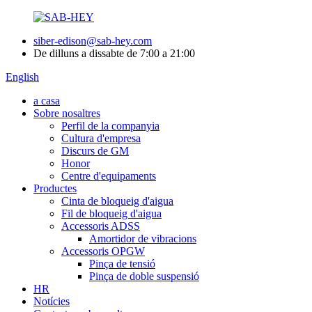
siber-edison@sab-hey.com
De dilluns a dissabte de 7:00 a 21:00
English
a casa
Sobre nosaltres
Perfil de la companyia
Cultura d'empresa
Discurs de GM
Honor
Centre d'equipaments
Productes
Cinta de bloqueig d'aigua
Fil de bloqueig d'aigua
Accessoris ADSS
Amortidor de vibracions
Accessoris OPGW
Pinça de tensió
Pinça de doble suspensió
HR
Notícies