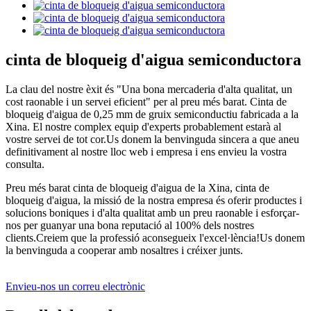
cinta de bloqueig d'aigua semiconductora
La clau del nostre èxit és "Una bona mercaderia d'alta qualitat, un
cost raonable i un servei eficient" per al preu més barat. Cinta de
bloqueig d'aigua de 0,25 mm de gruix semiconductiu fabricada a la
Xina. El nostre complex equip d'experts probablement estarà al
vostre servei de tot cor.Us donem la benvinguda sincera a que aneu
definitivament al nostre lloc web i empresa i ens envieu la vostra
consulta.
Preu més barat cinta de bloqueig d'aigua de la Xina, cinta de
bloqueig d'aigua, la missió de la nostra empresa és oferir productes i
solucions boniques i d'alta qualitat amb un preu raonable i esforçar-
nos per guanyar una bona reputació al 100% dels nostres
clients.Creiem que la professió aconsegueix l'excel·lència!Us donem
la benvinguda a cooperar amb nosaltres i créixer junts.
Envieu-nos un correu electrònic