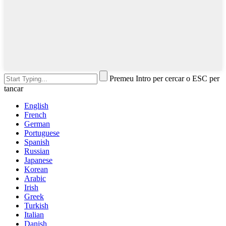
Premeu Intro per cercar o ESC per
tancar
English
French
German
Portuguese
Spanish
Russian
Japanese
Korean
Arabic
Irish
Greek
Turkish
Italian
Danish